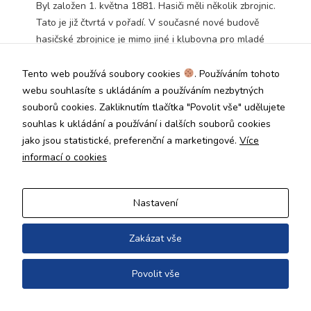
Byl založen 1. května 1881. Hasiči měli několik zbrojnic.
Technické
Tato je již čtvrtá v pořadí. V současné nové budově
cookies jsou
nezbytné pro
hasičské zbrojnice je mimo jiné i klubovna pro mladé
správné
hasiče a dorost, místnosti pro hasiče a hlavně
fungování
místnosti pro moderní techniku.
Tento web používá soubory cookies
. Používáním tohoto
webu a všech
funkcí, které
webu souhlasíte s ukládáním a používáním nezbytných
nabízí.
souborů cookies. Zakliknutím tlačítka "Povolit vše" udělujete
Nepožadujeme
souhlas k ukládání a používání i dalších souborů cookies
Copyright © 2026
Váš souhlas s
Úřad městské části Praha 19
jako jsou statistické, preferenční a marketingové.
Více
využitím
technických
informací o cookies
cookies na
našem webu. Z
tohoto důvodu
Nastavení
technické
cookies
nemohou být
Zakázat vše
individuálně
deaktivovány
Povolit vše
nebo
aktivovány.