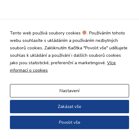
Technické
cookies jsou
nezbytné pro
správné
fungování
Tento web používá soubory cookies
. Používáním tohoto
webu a všech
funkcí, které
webu souhlasíte s ukládáním a používáním nezbytných
nabízí.
souborů cookies. Zakliknutím tlačítka "Povolit vše" udělujete
Nepožadujeme
souhlas k ukládání a používání i dalších souborů cookies
Váš souhlas s
jako jsou statistické, preferenční a marketingové.
Více
využitím
technických
informací o cookies
cookies na
našem webu. Z
tohoto důvodu
Nastavení
technické
cookies
nemohou být
Zakázat vše
individuálně
deaktivovány
Povolit vše
nebo
aktivovány.