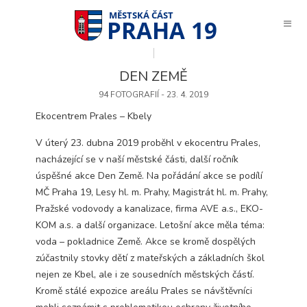
PRAHA 19
DEN ZEMĚ
94 FOTOGRAFIÍ - 23. 4. 2019
Ekocentrem Prales – Kbely
V úterý 23. dubna 2019 proběhl v ekocentru Prales,
nacházející se v naší městské části, další ročník
úspěšné akce Den Země. Na pořádání akce se podílí
MČ Praha 19, Lesy hl. m. Prahy, Magistrát hl. m. Prahy,
Pražské vodovody a kanalizace, firma AVE a.s., EKO-
KOM a.s. a další organizace. Letošní akce měla téma:
voda – pokladnice Země. Akce se kromě dospělých
zúčastnily stovky dětí z mateřských a základních škol
nejen ze Kbel, ale i ze sousedních městských částí.
Technické
Kromě stálé expozice areálu Prales se návštěvníci
cookies