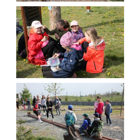
soubory cookie
Používáme rovněž
soubory cookie a
další technologie,
abychom
přizpůsobili naše
webové stránky
potřebám a
zájmům našich
návštěvníků.
Reklamní cookies
Reklamní cookies
používáme my
nebo naši partneři,
abychom Vám
mohli zobrazit
vhodné obsahy
nebo reklamy jak
na našich
stránkách, tak na
stránkách třetích