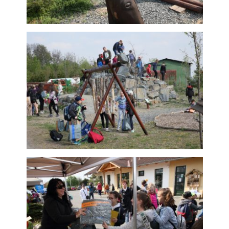
subjektů. Díky tomu
můžeme vytvářet
profily založené na
Vašich zájmech, tak
zvané
pseudonymizované
profily. Na základě
těchto informací
není zpravidla
možná
bezprostřední
identifikace Vaší
osoby, protože
jsou používány
pouze
pseudonymizované
údaje. Pokud
nevyjádříte
souhlas, nebudete
příjemcem obsahů
a reklam
přizpůsobených
Vašim zájmům.