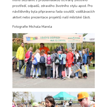
mohli seznámit s problematikou ochrany životního
Technické
prostředí, odpadů, zdravého životního stylu apod. Pro
cookies jsou
návštěvníky byla připravena řada soutěží, vzdělávacích
nezbytné pro
správné
aktivit nebo prezentace projektů naší městské části.
fungování
webu a všech
Fotografie Michala Marela
funkcí, které
nabízí.
Nepožadujeme
Váš souhlas s
využitím
technických
cookies na
našem webu. Z
tohoto důvodu
technické
cookies
nemohou být
individuálně
deaktivovány
nebo
aktivovány.