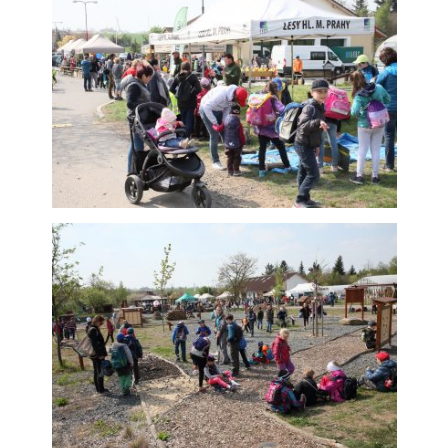
použití
identifikátorů,
které ukazují
na konkrétní
uživatelé
našeho webu.
Pokud
vypnete
používání
analytických
cookies ve
vztahu k Vaší
návštěvě,
ztrácíme
možnost
analýzy
výkonu a
optimalizace
našich
opatření.
Personalizované