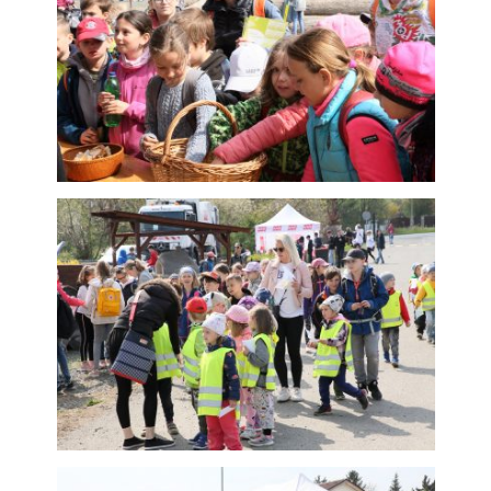
Analytické
cookies
Analytické
cookies nám
umožňují
měření výkonu
našeho webu
a našich
reklamních
kampaní.
Jejich pomocí
určujeme
počet návštěv
a zdroje
návštěv našich
internetových
stránek. Data
získaná
pomocí těchto
cookies
zpracováváme
souhrnně, bez