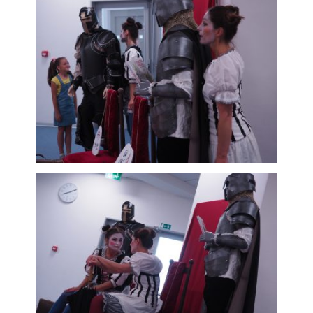
použití
identifikátorů,
které ukazují
na konkrétní
uživatelé
našeho webu.
Pokud
vypnete
používání
analytických
cookies ve
vztahu k Vaší
návštěvě,
ztrácíme
možnost
analýzy
výkonu a
optimalizace
našich
opatření.
Personalizované