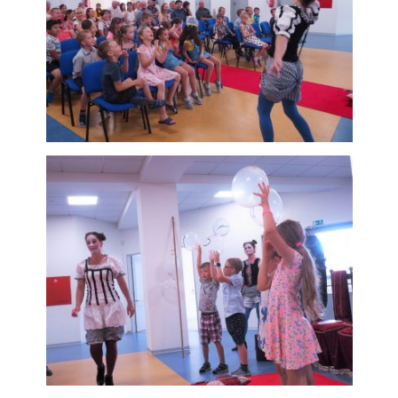
subjektů. Díky tomu
můžeme vytvářet
profily založené na
Vašich zájmech, tak
zvané
pseudonymizované
profily. Na základě
těchto informací
není zpravidla
možná
bezprostřední
identifikace Vaší
osoby, protože
jsou používány
pouze
pseudonymizované
údaje. Pokud
nevyjádříte
souhlas, nebudete
příjemcem obsahů
a reklam
přizpůsobených
Vašim zájmům.