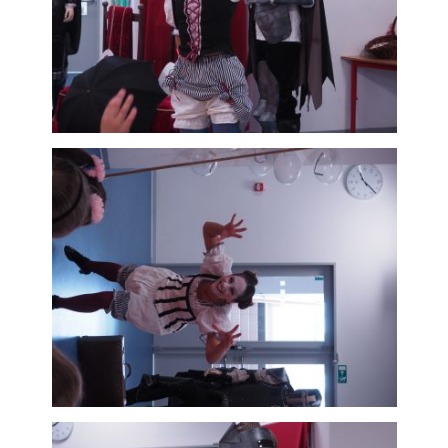
Analytické
cookies
Analytické
cookies nám
umožňují
měření výkonu
našeho webu
a našich
reklamních
kampaní.
Jejich pomocí
určujeme
počet návštěv
a zdroje
návštěv našich
internetových
stránek. Data
získaná
pomocí těchto
cookies
zpracováváme
souhrnně, bez