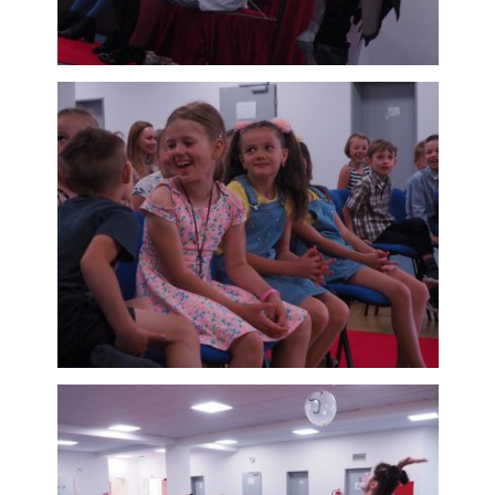
soubory cookie
Používáme rovněž
soubory cookie a
další technologie,
abychom
přizpůsobili naše
webové stránky
potřebám a
zájmům našich
návštěvníků.
Reklamní cookies
Reklamní cookies
používáme my
nebo naši partneři,
abychom Vám
mohli zobrazit
vhodné obsahy
nebo reklamy jak
na našich
stránkách, tak na
stránkách třetích