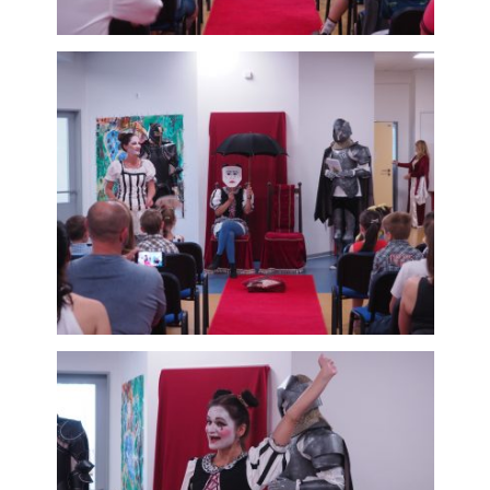
Technické
cookies jsou
nezbytné pro
správné
fungování
webu a všech
funkcí, které
nabízí.
Nepožadujeme
Váš souhlas s
využitím
technických
cookies na
našem webu. Z
tohoto důvodu
technické
cookies
nemohou být
individuálně
deaktivovány
nebo
aktivovány.