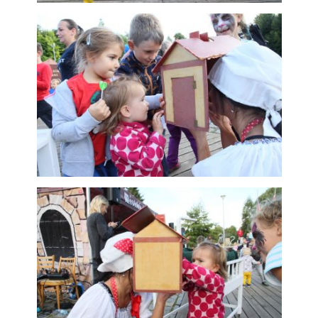
soubory cookie
Používáme rovněž
soubory cookie a
další technologie,
abychom
přizpůsobili naše
webové stránky
potřebám a
zájmům našich
návštěvníků.
Reklamní cookies
Reklamní cookies
používáme my
nebo naši partneři,
abychom Vám
mohli zobrazit
vhodné obsahy
nebo reklamy jak
na našich
stránkách, tak na
stránkách třetích