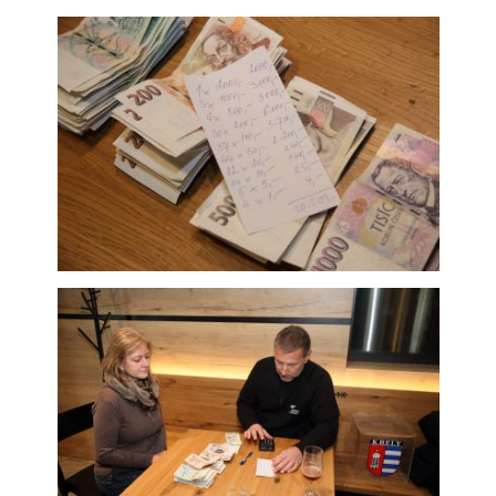
Analytické
cookies
Analytické
cookies nám
umožňují
měření výkonu
našeho webu
a našich
reklamních
kampaní.
Jejich pomocí
určujeme
počet návštěv
a zdroje
návštěv našich
internetových
stránek. Data
získaná
pomocí těchto
cookies
zpracováváme
souhrnně, bez