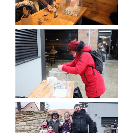
soubory cookie
Používáme rovněž
soubory cookie a
další technologie,
abychom
přizpůsobili naše
webové stránky
potřebám a
zájmům našich
návštěvníků.
Reklamní cookies
Reklamní cookies
používáme my
nebo naši partneři,
abychom Vám
mohli zobrazit
vhodné obsahy
nebo reklamy jak
na našich
stránkách, tak na
stránkách třetích