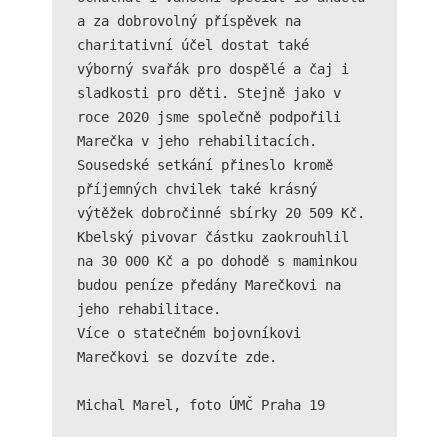
Technické
a za dobrovolný příspěvek na 
cookies jsou
charitativní účel dostat také 
nezbytné pro
výborný svařák pro dospělé a čaj i 
správné
fungování
sladkosti pro děti. Stejně jako v 
webu a všech
roce 2020 jsme společně podpořili 
funkcí, které
Marečka v jeho rehabilitacích.

nabízí.
Sousedské setkání přineslo kromě 
Nepožadujeme
Váš souhlas s
příjemných chvilek také krásný 
využitím
výtěžek dobročinné sbírky 20 509 Kč. 
technických
Kbelský pivovar
 částku zaokrouhlil 
cookies na
našem webu. Z
na 30 000 Kč a po dohodě s maminkou 
tohoto důvodu
budou peníze předány Marečkovi na 
technické
jeho rehabilitace.

cookies
Více o statečném bojovníkovi 
nemohou být
individuálně
Marečkovi se dozvíte 
zde
.

deaktivovány
nebo
Michal Marel, foto ÚMČ Praha 19
aktivovány.