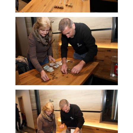
použití
identifikátorů,
které ukazují
na konkrétní
uživatelé
našeho webu.
Pokud
vypnete
používání
analytických
cookies ve
vztahu k Vaší
návštěvě,
ztrácíme
možnost
analýzy
výkonu a
optimalizace
našich
opatření.
Personalizované