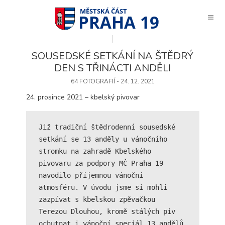
PRAHA 19
SOUSEDSKÉ SETKÁNÍ NA ŠTĚDRÝ
DEN S TŘINÁCTI ANDĚLI
64 FOTOGRAFIÍ - 24. 12. 2021
24. prosince 2021 – kbelský pivovar
Již tradiční štědrodenní sousedské 
setkání se 13 anděly u vánočního 
stromku na zahradě Kbelského 
pivovaru za podpory MČ Praha 19 
navodilo příjemnou vánoční 
atmosféru. V úvodu jsme si mohli 
zazpívat s kbelskou zpěvačkou 
Terezou Dlouhou, kromě stálých piv 
Technické
cookies
ochutnat i vánoční speciál 13 andělů 