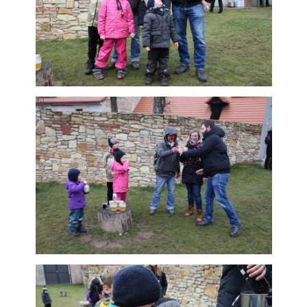
subjektů. Díky tomu
můžeme vytvářet
profily založené na
Vašich zájmech, tak
zvané
pseudonymizované
profily. Na základě
těchto informací
není zpravidla
možná
bezprostřední
identifikace Vaší
osoby, protože
jsou používány
pouze
pseudonymizované
údaje. Pokud
nevyjádříte
souhlas, nebudete
příjemcem obsahů
a reklam
přizpůsobených
Vašim zájmům.