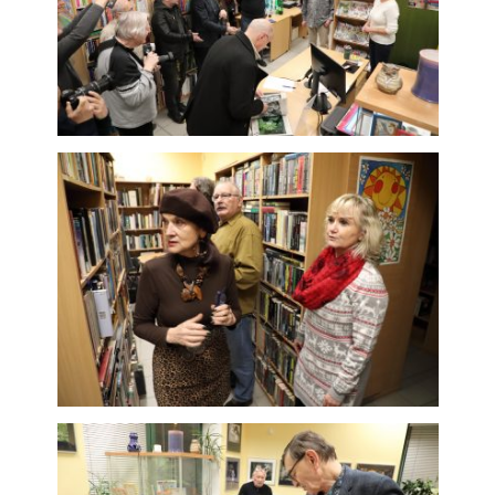
subjektů. Díky tomu
můžeme vytvářet
profily založené na
Vašich zájmech, tak
zvané
pseudonymizované
profily. Na základě
těchto informací
není zpravidla
možná
bezprostřední
identifikace Vaší
osoby, protože
jsou používány
pouze
pseudonymizované
údaje. Pokud
nevyjádříte
souhlas, nebudete
příjemcem obsahů
a reklam
přizpůsobených
Vašim zájmům.