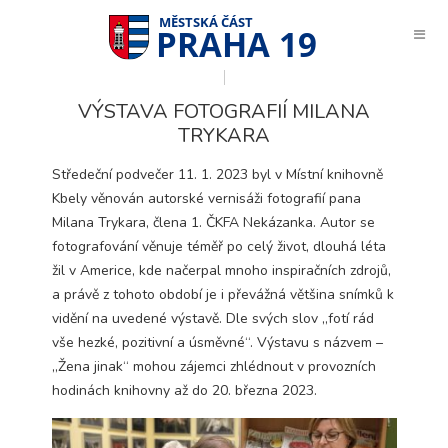
PRAHA 19
VÝSTAVA FOTOGRAFIÍ MILANA
TRYKARA
Středeční podvečer 11. 1. 2023 byl v Místní knihovně
Kbely věnován autorské vernisáži fotografií pana
Milana Trykara, člena 1. ČKFA Nekázanka. Autor se
fotografování věnuje téměř po celý život, dlouhá léta
žil v Americe, kde načerpal mnoho inspiračních zdrojů,
a právě z tohoto období je i převážná většina snímků k
vidění na uvedené výstavě. Dle svých slov „fotí rád
vše hezké, pozitivní a úsměvné“. Výstavu s názvem –
„Žena jinak“ mohou zájemci zhlédnout v provozních
hodinách knihovny až do 20. března 2023.
Technické
cookies