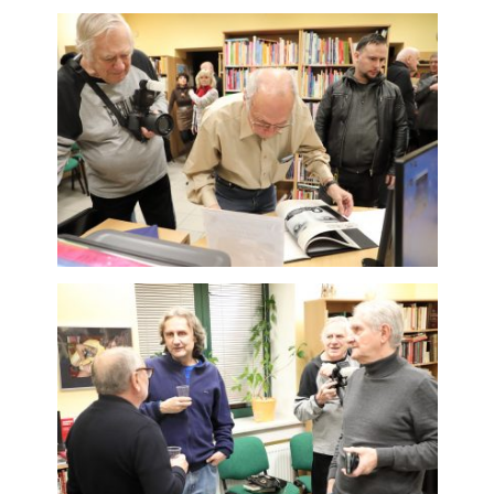
Analytické
cookies
Analytické
cookies nám
umožňují
měření výkonu
našeho webu
a našich
reklamních
kampaní.
Jejich pomocí
určujeme
počet návštěv
a zdroje
návštěv našich
internetových
stránek. Data
získaná
pomocí těchto
cookies
zpracováváme
souhrnně, bez