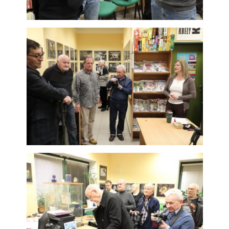
použití
identifikátorů,
které ukazují
na konkrétní
uživatelé
našeho webu.
Pokud
vypnete
používání
analytických
cookies ve
vztahu k Vaší
návštěvě,
ztrácíme
možnost
analýzy
výkonu a
optimalizace
našich
opatření.
Personalizované