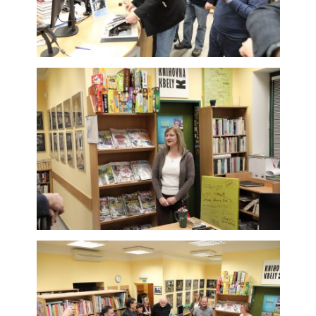
soubory cookie
Používáme rovněž
soubory cookie a
další technologie,
abychom
přizpůsobili naše
webové stránky
potřebám a
zájmům našich
návštěvníků.
Reklamní cookies
Reklamní cookies
používáme my
nebo naši partneři,
abychom Vám
mohli zobrazit
vhodné obsahy
nebo reklamy jak
na našich
stránkách, tak na
stránkách třetích