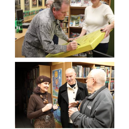
Technické
cookies jsou
nezbytné pro
správné
fungování
webu a všech
funkcí, které
nabízí.
Nepožadujeme
Váš souhlas s
využitím
technických
cookies na
našem webu. Z
tohoto důvodu
technické
cookies
nemohou být
individuálně
deaktivovány
nebo
aktivovány.